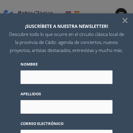
Ir
al
×
contenido
¡SUSCRÍBETE A NUESTRA NEWSLETTER!
Descubre todo lo que ocurre en el circuito clásica local de
la provincia de Cádiz: agenda de conciertos, nuevos
proyectos, artistas destacados, entrevistas y mucho más.
Encuentra el plan
NOMBRE
ideal para
promocionar tu
evento clásico
APELLIDOS
Elige entre nuestras opciones flexibles y
ajustadas a cada perfil.
Planes de comunicación, publicidad y
marketing personalizados según tu tipo de
CORREO ELECTRÓNICO
evento