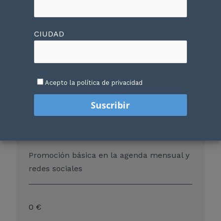
Visibilidad profesional y resultados reales
CIUDAD
Tarifas asequibles y escalables
Gestión íntegra por especialista en música
clásica
Acepto la política de privacidad
PLAN GRATUITO
Promoción básica en la agenda mensual y
redes sociales
0 €