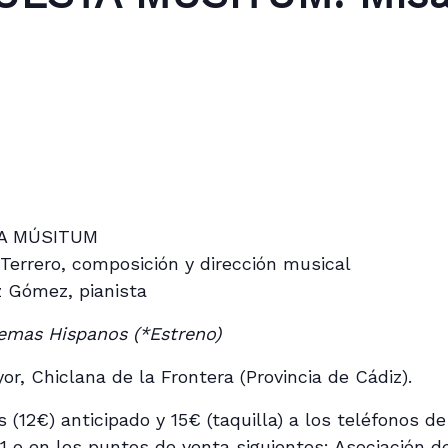
A MÚSITUM
Terrero, composición y dirección musical
 Gómez, pianista
oemas Hispanos (*Estreno)
or, Chiclana de la Frontera (Provincia de Cádiz).
(12€) anticipado y 15€ (taquilla) a los teléfonos d
71 o en los puntos de venta siguientes: Asociación d