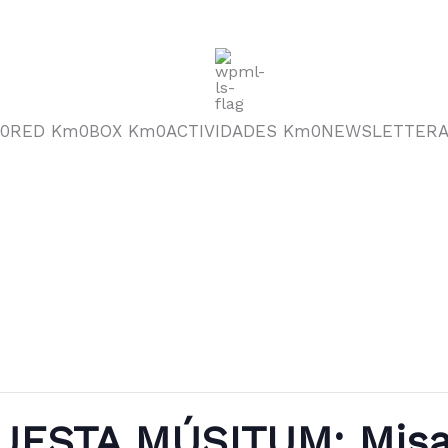
0
RED Km0
BOX Km0
ACTIVIDADES Km0
NEWSLETTER
ESTA MÚSITUM: Misa 