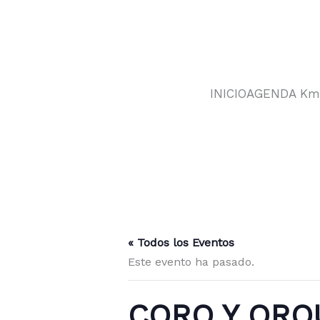
Ir
al
contenido
INICIO
AGENDA Km
« Todos los Eventos
Este evento ha pasado.
CORO Y ORQU