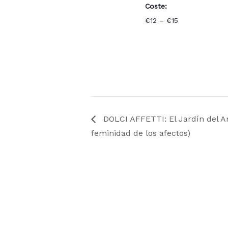
Coste:
€12 – €15
DOLCI AFFETTI: El Jardín del Am
feminidad de los afectos)