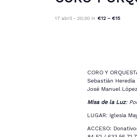
17 abril - 20:30 H
€12 – €15
CORO Y ORQUEST
Sebastián Heredia 
José Manuel López
Misa de la Luz
: P
LUGAR: Iglesia May
ACCESO: Donativos 
84 52 / 633 56 71 