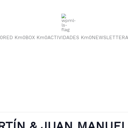
0
RED Km0
BOX Km0
ACTIVIDADES Km0
NEWSLETTER
RTÍN & JUAN MANUE