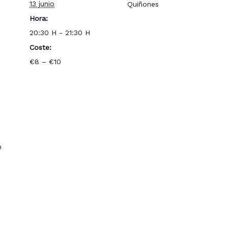
13 junio
Quiñones
Hora:
20:30 H - 21:30 H
Coste:
€8 – €10
n