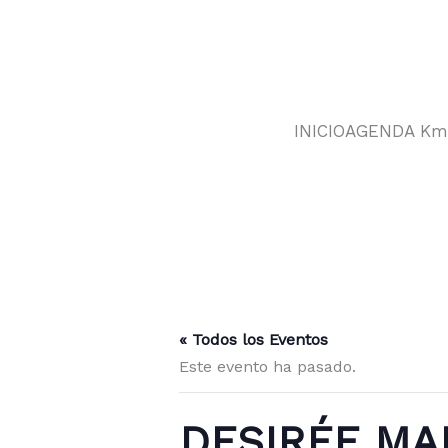
Ir
al
contenido
INICIO
AGENDA Km
« Todos los Eventos
Este evento ha pasado.
DESIRÉE MA