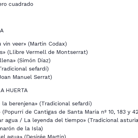
ero cuadrado
DA
 vin veer» (Martin Codax)
s» (Llibre Vermell de Montserrat)
llena» (Simón Díaz)
radicional sefardí)
Joan Manuel Serrat)
LA HUERTA
la berenjena» (Tradicional sefardí)
 (Popurrí de Cantigas de Santa María nº 10, 183 y 4
r agua / La leyenda del tiempo» (Tradicional asturi
arón de la Isla)
l agua» (Desirée Martín)