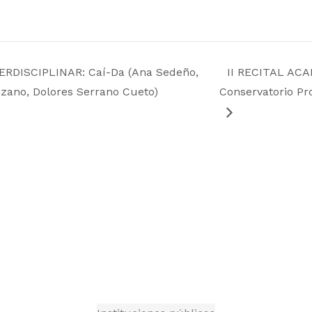
DISCIPLINAR: Caí-Da (Ana Sedeño,
II RECITAL ACA
nzano, Dolores Serrano Cueto)
Conservatorio Pro