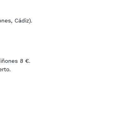
nes, Cádiz).
iñones 8 €.
erto.