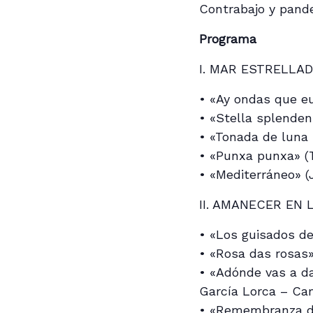
Contrabajo y pand
Programa
I. MAR ESTRELLA
• «Ay ondas que eu
• «Stella splenden
• «Tonada de luna 
• «Punxa punxa» (T
• «Mediterráneo» (
II. AMANECER EN 
• «Los guisados de 
• «Rosa das rosas»
• «Adónde vas a da
García Lorca – Cam
• «Remembranza de