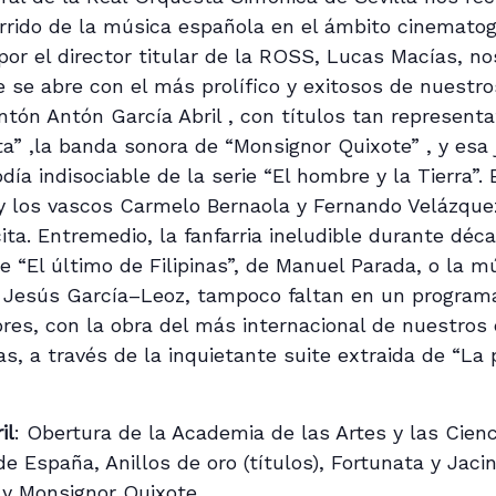
orrido de la música española en el ámbito cinematogr
 por el director titular de la ROSS, Lucas Macías, n
 se abre con el más prolífico y exitosos de nuestr
 Antón Antón García Abril , con títulos tan represent
ta” ,la banda sonora de “Monsignor Quixote” , y esa 
ía indisociable de la serie “El hombre y la Tierra”.
 los vascos Carmelo Bernaola y Fernando Velázque
cita. Entremedio, la fanfarria ineludible durante dé
e “El último de Filipinas”, de Manuel Parada, o la m
 Jesús García–Leoz, tampoco faltan en un programa
res, con la obra del más internacional de nuestros
ias, a través de la inquietante suite extraida de “La 
il
: Obertura de la Academia de las Artes y las Cien
 España, Anillos de oro (títulos), Fortunata y Jacint
 y Monsignor Quixote.