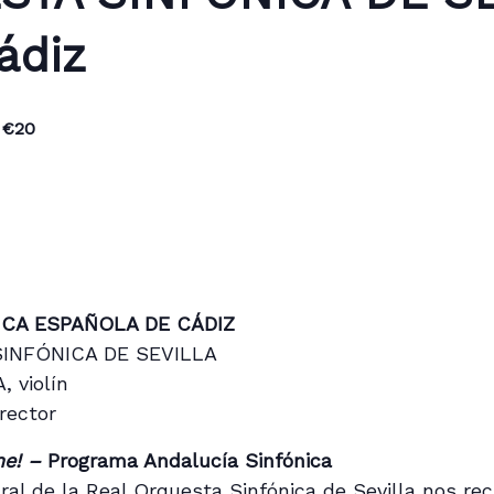
ádiz
 €20
ICA ESPAÑOLA DE CÁDIZ
INFÓNICA DE SEVILLA
 violín
rector
ne! –
Programa Andalucía Sinfónica
ural de la Real Orquesta Sinfónica de Sevilla nos re