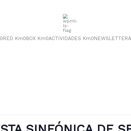
0
RED Km0
BOX Km0
ACTIVIDADES Km0
NEWSLETTER
STA SINFÓNICA DE SE