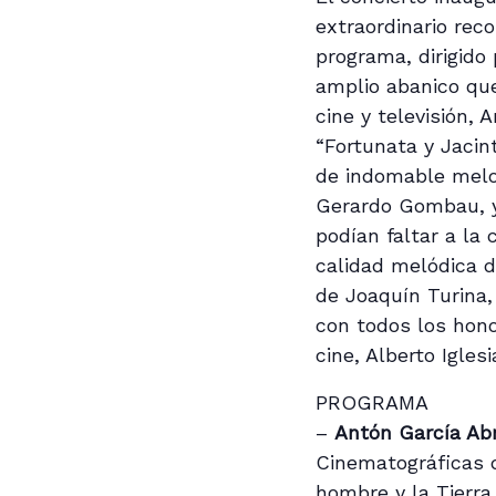
extraordinario rec
programa, dirigido
amplio abanico que
cine y televisión,
“Fortunata y Jacin
de indomable melod
Gerardo Gombau, y
podían faltar a la 
calidad melódica d
de Joaquín Turina,
con todos los hono
cine, Alberto Igles
PROGRAMA
–
Antón García Abr
Cinematográficas de
hombre y la Tierra