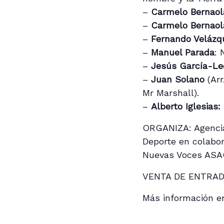
–
Carmelo Bernao
–
Carmelo Bernaol
–
Fernando Velázq
–
Manuel Parada
: 
–
Jesús García-Le
–
Juan Solano
(Arr
Mr Marshall).
–
Alberto Iglesias:
ORGANIZA: Agencia 
Deporte en colabor
Nuevas Voces ASA
VENTA DE ENTRA
Más información e