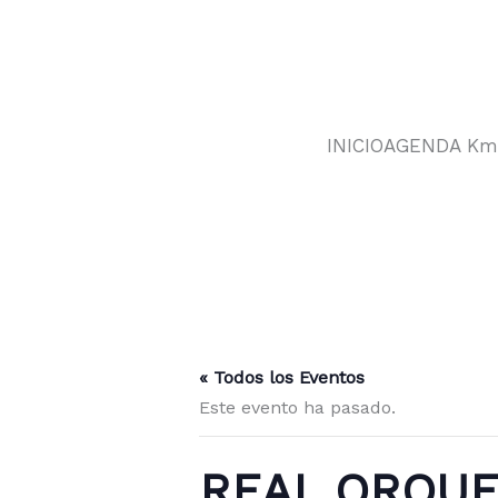
Ir
al
contenido
INICIO
AGENDA Km
« Todos los Eventos
Este evento ha pasado.
REAL ORQUE