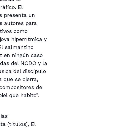
áfico. El
os presenta un
os autores para
ativos como
joya hiperrítmica y
 El salmantino
z en ningún caso
cadas del NODO y la
úsica del discípulo
 que se cierra,
 compositores de
piel que habito”.
cias
a (títulos), El