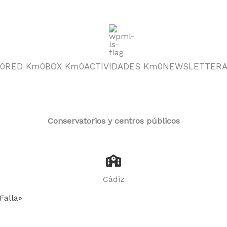
0
RED Km0
BOX Km0
ACTIVIDADES Km0
NEWSLETTER
Conservatorios y centros públicos
Cádiz
Falla»