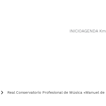
Ir
al
contenido
INICIO
AGENDA Km
Real Conservatorio Profesional de Música «Manuel de 